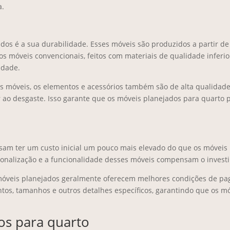
a.
os é a sua durabilidade. Esses móveis são produzidos a partir de m
dos móveis convencionais, feitos com materiais de qualidade infer
idade.
os móveis, os elementos e acessórios também são de alta qualidade
tir ao desgaste. Isso garante que os móveis planejados para quart
am ter um custo inicial um pouco mais elevado do que os móveis 
rsonalização e a funcionalidade desses móveis compensam o investi
óveis planejados geralmente oferecem melhores condições de paga
ntos, tamanhos e outros detalhes específicos, garantindo que os m
os para quarto