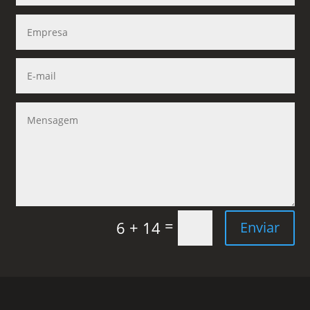
=
6 + 14
Enviar