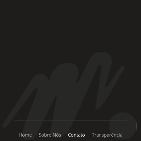
Rua Coronel Laércio de Oliveira, 46
Vila Liviero –
São Paulo – SP
+55 11 99334-5855
sac@mpingo.com.br
Home
Sobre Nós
Contato
Transparência