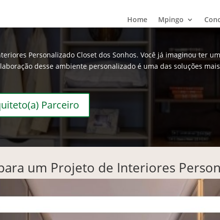
Home
Mpingo
Conc
nteriores Personalizado Closet dos Sonhos. Você já imaginou ter u
A elaboração desse ambiente personalizado é uma das soluções mai
uiteto(a) Parceiro
para um Projeto de Interiores Perso