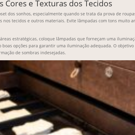
s Cores e Texturas dos Tecidos
et dos sonhos, especialmente quando se trata da prova de roupas.
tes nos tecidos e outros materiais. Evite lâmpadas com tons muito 
 áreas estratégicas, coloque lâmpadas que forneçam uma iluminaç
o boas opções para garantir uma iluminação adequada. O objetivo é
formação de sombras indesejadas.