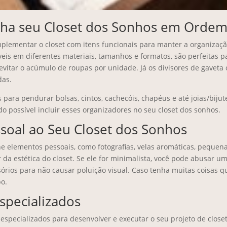
nha seu Closet dos Sonhos em Orde
lementar o closet com itens funcionais para manter a organização
íveis em diferentes materiais, tamanhos e formatos, são perfeitas 
itar o acúmulo de roupas por unidade. Já os divisores de gaveta
das.
s para pendurar bolsas, cintos, cachecóis, chapéus e até joias/bijut
o possível incluir esses organizadores no seu closet dos sonhos.
soal ao Seu Closet dos Sonhos
ne elementos pessoais, como fotografias, velas aromáticas, pequena
da estética do closet. Se ele for minimalista, você pode abusar u
sórios para não causar poluição visual. Caso tenha muitas coisas que
po.
specializados
 especializados para desenvolver e executar o seu projeto de close