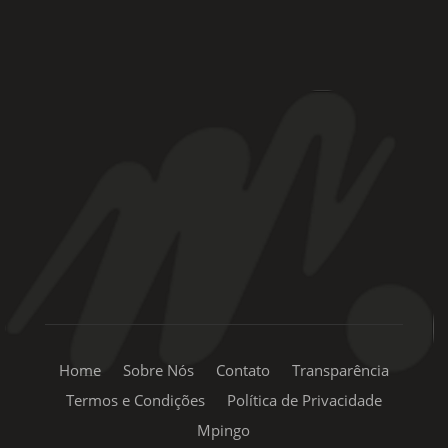
Rua Coronel Laércio de Oliveira, 46
Vila Liviero –
São Paulo – SP
+55 11 99334-5855
sac@mpingo.com.br
Home
Sobre Nós
Contato
Transparência
Termos e Condições
Política de Privacidade
Mpingo