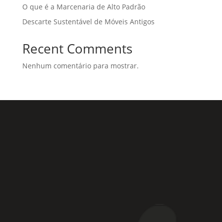
O que é a Marcenaria de Alto Padrão
Descarte Sustentável de Móveis Antigos
Recent Comments
Nenhum comentário para mostrar.
Rua Coronel Laércio de Oliveira, 46
Vila Liviero –
São Paulo – SP