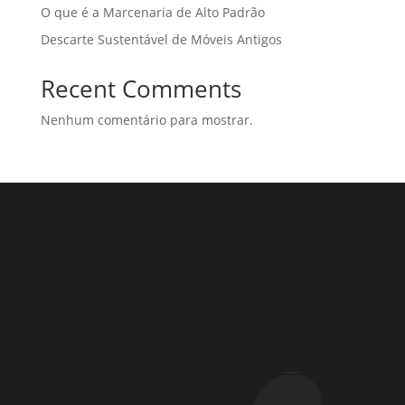
O que é a Marcenaria de Alto Padrão
Descarte Sustentável de Móveis Antigos
Recent Comments
Nenhum comentário para mostrar.
Rua Coronel Laércio de Oliveira, 46
Vila Liviero –
São Paulo – SP