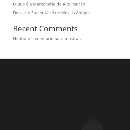
O que é a Marcenaria de Alto Padrão
Descarte Sustentável de Móveis Antigos
Recent Comments
Nenhum comentário para mostrar.
Rua Coronel Laércio de Oliveira, 46
Vila Liviero –
São Paulo – SP