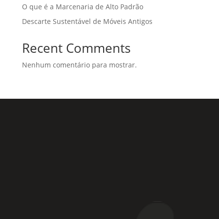
O que é a Marcenaria de Alto Padrão
Descarte Sustentável de Móveis Antigos
Recent Comments
Nenhum comentário para mostrar.
Rua Coronel Laércio de Oliveira, 46
Vila Liviero –
São Paulo – SP