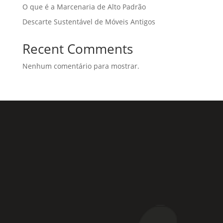
O que é a Marcenaria de Alto Padrão
Descarte Sustentável de Móveis Antigos
Recent Comments
Nenhum comentário para mostrar.
Rua Coronel Laércio de Oliveira, 46
Vila Liviero –
São Paulo – SP