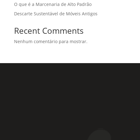
O que é a Marcenaria de Alto Padrão
Descarte Sustentável de Móveis Antigos
Recent Comments
Nenhum comentário para mostrar.
Rua Coronel Laércio de Oliveira, 46
Vila Liviero –
São Paulo – SP