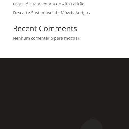
O que é a Marcenaria de Alto Padrão
Descarte Sustentável de Móveis Antigos
Recent Comments
Nenhum comentário para mostrar.
Rua Coronel Laércio de Oliveira, 46
Vila Liviero –
São Paulo – SP