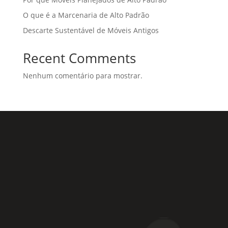
O que é a Marcenaria de Alto Padrão
Descarte Sustentável de Móveis Antigos
Recent Comments
Nenhum comentário para mostrar.
Rua Coronel Laércio de Oliveira, 46
Vila Liviero –
São Paulo – SP