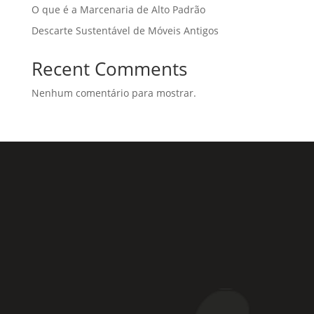
O que é a Marcenaria de Alto Padrão
Descarte Sustentável de Móveis Antigos
Recent Comments
Nenhum comentário para mostrar.
Rua Coronel Laércio de Oliveira, 46
Vila Liviero –
São Paulo – SP