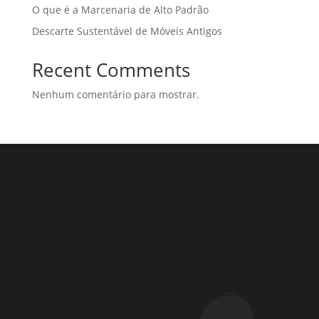
O que é a Marcenaria de Alto Padrão
Descarte Sustentável de Móveis Antigos
Recent Comments
Nenhum comentário para mostrar.
Rua Coronel Laércio de Oliveira, 46
Vila Liviero –
São Paulo – SP