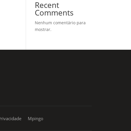
Recent
Comments
Nenhum comentário para
mostrar.
sac@mpingo.com.br
Privacidade
Mpingo