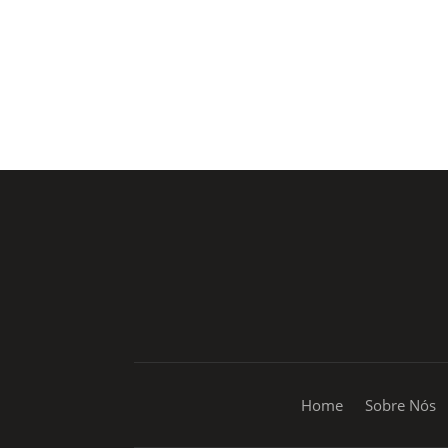
Rua Coronel Laércio de Oliveira, 46
Vila Liviero –
São Paulo – SP
Home
Sobre Nós