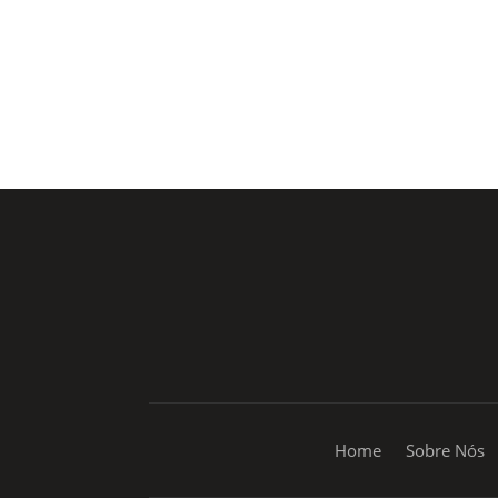
Rua Coronel Laércio de Oliveira, 46
Vila Liviero –
São Paulo – SP
Home
Sobre Nós