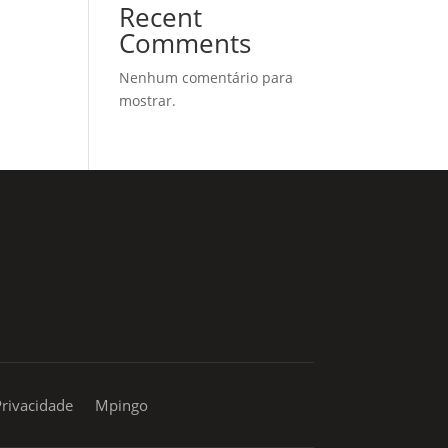
Recent
Comments
Nenhum comentário para
mostrar.
sac@mpingo.com.br
Privacidade
Mpingo