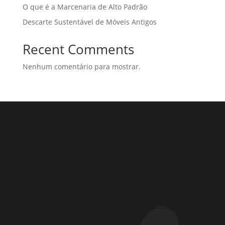
O que é a Marcenaria de Alto Padrão
Descarte Sustentável de Móveis Antigos
Recent Comments
Nenhum comentário para mostrar.
Rua Coronel Laércio de Oliveira, 46
Vila Liviero –
São Paulo – SP