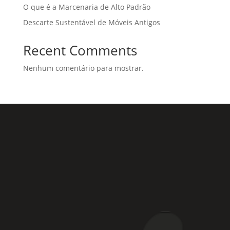
O que é a Marcenaria de Alto Padrão
Descarte Sustentável de Móveis Antigos
Recent Comments
Nenhum comentário para mostrar.
Rua Coronel Laércio de Oliveira, 46
Vila Liviero –
São Paulo – SP