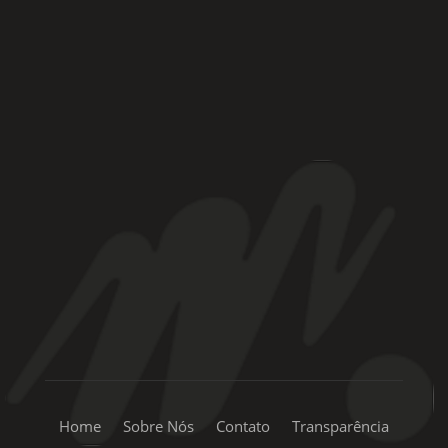
Rua Coronel Laércio de Oliveira, 46
Vila Liviero –
São Paulo – SP
+55 11 99334-5855
sac@mpingo.com.br
Home
Sobre Nós
Contato
Transparência